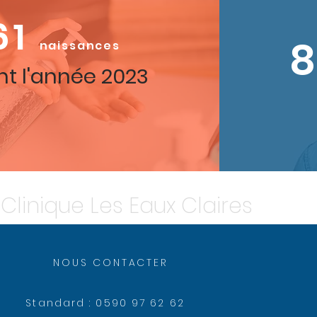
61
8
naissances
t l'année 2023
Clinique Les Eaux Claires
NOUS CONTACTER
Standard :
0590 97 62 62