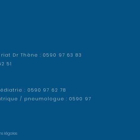
iat Dr Thène : 0590 97 63 83
62 51
édiatrie : 0590 97 62 78
atrique / pneumologue : 0590 97
ns légales