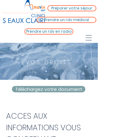
Préparer votre séjour
Prendre un rdv médical
Prendre un rdv en radio
VOS DROITS
Téléchargez votre document
ACCES AUX
INFORMATIONS VOUS