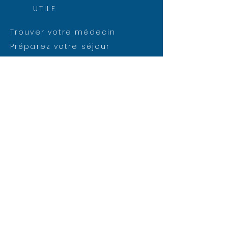
UTILE
Trouver votre médecin
Préparez votre séjour
Quand venir aux urgences ?
Venir à la clinique
Rejoignez nos équipes
Évaluez votre satisfaction
Faire une réclamation
NOUS