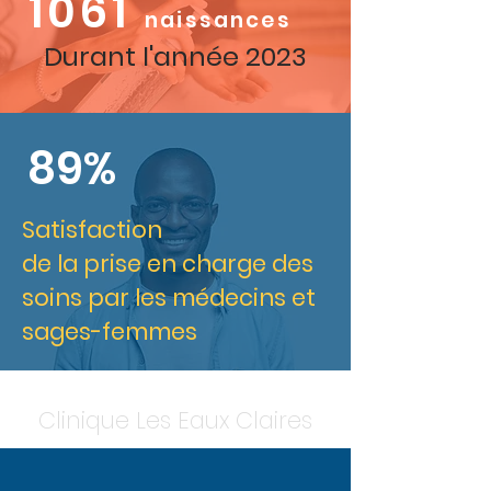
1061
naissances
Durant l'année 2023
89%
Satisfaction
de la prise en charge des
soins par les médecins et
sages-femmes
Clinique Les Eaux Claires