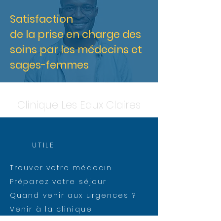
Satisfaction
de la prise en charge des
soins par les médecins et
sages-femmes
Clinique Les Eaux Claires
UTILE
Trouver votre médecin
Préparez votre séjour
Quand venir aux urgences ?
Venir à la clinique