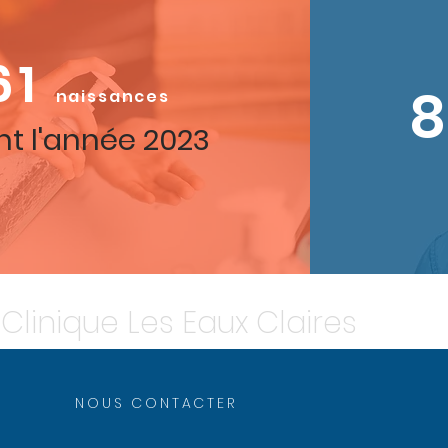
61
8
naissances
t l'année 2023
Clinique Les Eaux Claires
NOUS CONTACTER