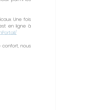
ux. Une fois 
est en ligne à 
nPortail/
confort, nous 