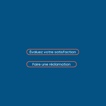
Trouver votre médecin
Préparez votre séjour
Quand venir aux
urgences ?
Venir à la clinique
Rejoignez nos équipes
Évaluez votre satisfaction
Faire une réclamation