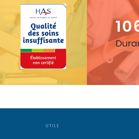
10
Duran
UTILE