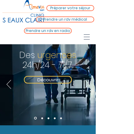
Préparer votre séjour
Prendre un rdv médical
Prendre un rdv en radio
D
es
urgences
24h/24 - 7j/7
.
Découvrir